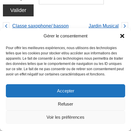
Classe saxophone/ basson
Jardin Musical
Gérer le consentement
About the Author:
Annie RASPUGLI
Pour offrir les meilleures expériences, nous utilisons des technologies
telles que les cookies pour stocker et/ou accéder aux informations des
appareils. Le fait de consentir à ces technologies nous permettra de traiter
des données telles que le comportement de navigation ou les ID uniques
sur ce site. Le fait de ne pas consentir ou de retirer son consentement peut
avoir un effet négatif sur certaines caractéristiques et fonctions.
Theme by
Think Up Themes Ltd
. Powered by
WordPress
.
Accepter
Ce site utilise des cookies pour mesurer son audience et
Refuser
améliorer son contenu. En poursuivant votre navigation sur ce
site, vous acceptez l'utilisation de tels cookies.
Réglages des
Voir les préférences
Cookies
J'ACCEPTE