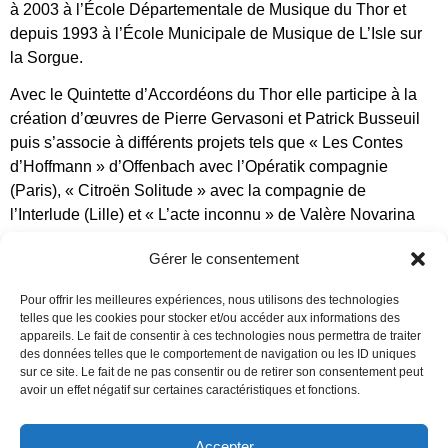
à 2003 à l’École Départementale de Musique du Thor et
depuis 1993 à l’École Municipale de Musique de L’Isle sur
la Sorgue.
Avec le Quintette d’Accordéons du Thor elle participe à la
création d’œuvres de Pierre
Gervasoni et Patrick Busseuil
puis s’associe à différents projets tels que « Les Contes
d’Hoffmann » d’Offenbach avec l’Opératik compagnie
(Paris), « Citroën Solitude » avec la compagnie de
l’Interlude (Lille) et « L’acte inconnu » de Valère Novarina
dans le cadre du Festival In d’Avignon.
Gérer le consentement
Pour offrir les meilleures expériences, nous utilisons des technologies
Accordéon
telles que les cookies pour stocker et/ou accéder aux informations des
appareils. Le fait de consentir à ces technologies nous permettra de traiter
Actuellement elle accompagne différents chœurs de
des données telles que le comportement de navigation ou les ID uniques
sur ce site. Le fait de ne pas consentir ou de retirer son consentement peut
musique sacrée, le chanteur lyrique Bisser Kostadinov et
avoir un effet négatif sur certaines caractéristiques et fonctions.
joue au sein du «Quintette Itinérance».
Amatrice de chant choral, elle chante dans le chœur
Accepter