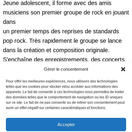
Jeune adolescent, il forme avec des amis
musiciens son premier groupe de rock en jouant
dans
un premier temps des reprises de standards
pop rock. Très rapidement le groupe se lance
dans la création et composition originale.
S’enchaîne des enregistrements, des concerts
sur des scènes locales puis nationales, des
Gérer le consentement
festivals et en première partie de groupes
Pour offrir les meilleures expériences, nous utilisons des technologies
nationaux.
telles que les cookies pour stocker et/ou accéder aux informations des
appareils. Le fait de consentir à ces technologies nous permettra de traiter
Dès l’obtention de son Prix de Conservatoire,
des données telles que le comportement de navigation ou les ID uniques
sur ce site. Le fait de ne pas consentir ou de retirer son consentement peut
Christophe intègre différentes Ecoles de
avoir un effet négatif sur certaines caractéristiques et fonctions.
Musique et transmet son expérience et ses
Accepter
connaissances auprès de ses élèves.
Ce site utilise des cookies pour mesurer son audience et