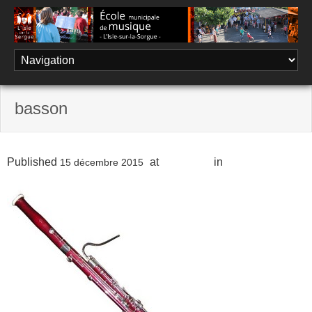
Skip
to
content
basson
Published
at
318 × 318
in
Basson
15 décembre 2015