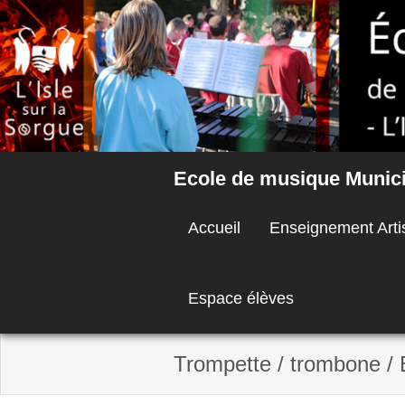
Skip
to
content
Ecole de musique Municip
Accueil
Enseignement Arti
Espace élèves
Trompette / trombone /