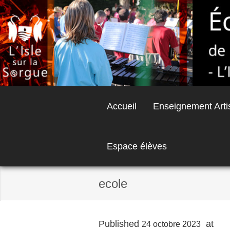
Skip
to
content
Accueil
Enseignement Arti
Espace élèves
ecole
Published
at
680
24 octobre 2023