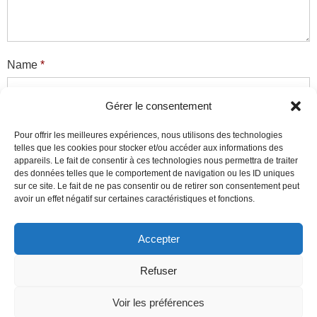
Name
*
Gérer le consentement
Email
*
Pour offrir les meilleures expériences, nous utilisons des technologies
telles que les cookies pour stocker et/ou accéder aux informations des
appareils. Le fait de consentir à ces technologies nous permettra de traiter
des données telles que le comportement de navigation ou les ID uniques
sur ce site. Le fait de ne pas consentir ou de retirer son consentement peut
Website
avoir un effet négatif sur certaines caractéristiques et fonctions.
Accepter
Ce site utilise des cookies pour mesurer son audience et
Refuser
améliorer son contenu. En poursuivant votre navigation sur ce
site, vous acceptez l'utilisation de tels cookies.
Réglages des
Voir les préférences
Cookies
J'ACCEPTE
Theme by
Think Up Themes Ltd
. Powered by
WordPress
.