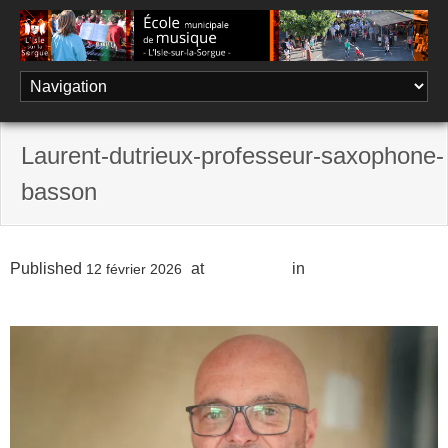
Skip
to
content
Laurent-dutrieux-professeur-saxophone-
basson
Published
at
800 × 1200
in
L’équipe
12 février 2026
pédagogique