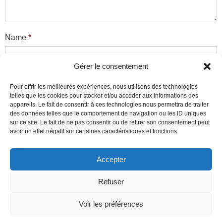
Name
*
Gérer le consentement
Email
*
Pour offrir les meilleures expériences, nous utilisons des technologies
telles que les cookies pour stocker et/ou accéder aux informations des
appareils. Le fait de consentir à ces technologies nous permettra de traiter
des données telles que le comportement de navigation ou les ID uniques
sur ce site. Le fait de ne pas consentir ou de retirer son consentement peut
Website
avoir un effet négatif sur certaines caractéristiques et fonctions.
Accepter
Ce site utilise des cookies pour mesurer son audience et
Refuser
améliorer son contenu. En poursuivant votre navigation sur ce
site, vous acceptez l'utilisation de tels cookies.
Réglages des
Voir les préférences
Cookies
J'ACCEPTE
Theme by
Think Up Themes Ltd
. Powered by
WordPress
.