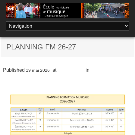
Skip
to
content
PLANNING FM 26-27
Published
at
1200 × 1697
in
La Formation
19 mai 2026
musicale (FM)