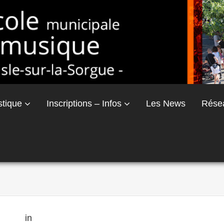
stique
Inscriptions – Infos
Les News
Rése
× 333
in
Les disciplines enseignées