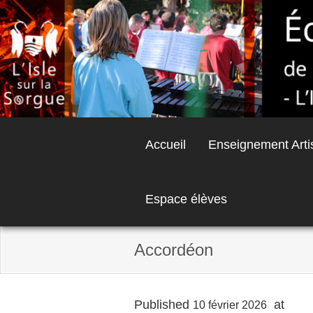
Skip
to
content
Accueil
Enseignement Arti
Espace élèves
Accordéon
Published
at
500 
10 février 2026