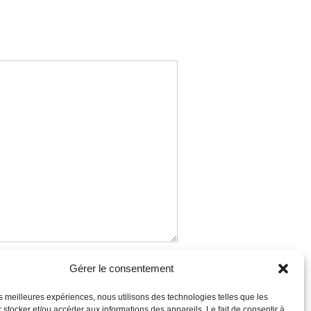
te
Gérer le consentement
les meilleures expériences, nous utilisons des technologies telles que les
 stocker et/ou accéder aux informations des appareils. Le fait de consentir à