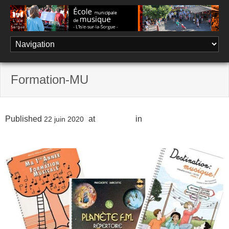
Skip
to
content
Formation-MU
Published
at
827 × 590
in
Les disciplines
22 juin 2020
enseignées