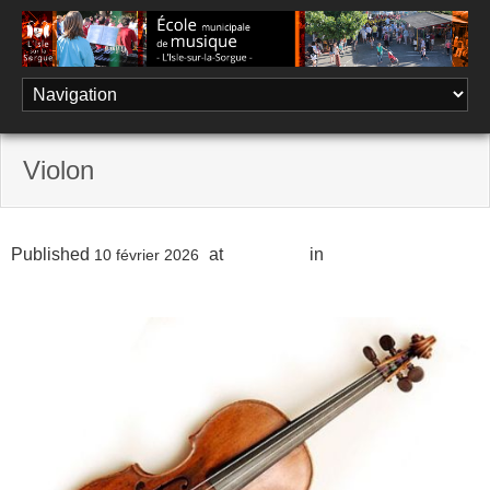
Skip
to
content
Violon
Published
at
500 × 333
in
Les disciplines
10 février 2026
enseignées