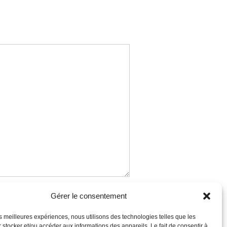
te
Gérer le consentement
les meilleures expériences, nous utilisons des technologies telles que les
 stocker et/ou accéder aux informations des appareils. Le fait de consentir à