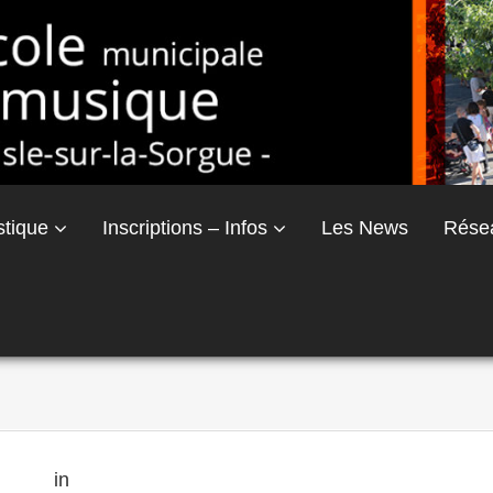
stique
Inscriptions – Infos
Les News
Rése
× 333
in
Jardin musical et éveil musical