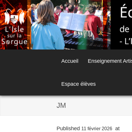
Skip
to
content
Accueil
Enseignement Arti
Espace élèves
JM
Published
at
500 
11 février 2026